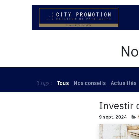
Se rendre au contenu
N
No
Blogs :
Tous
Nos conseils
Actualités
Investir 
9 sept. 2024