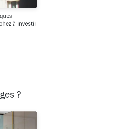
lques
chez à investir
ges ?