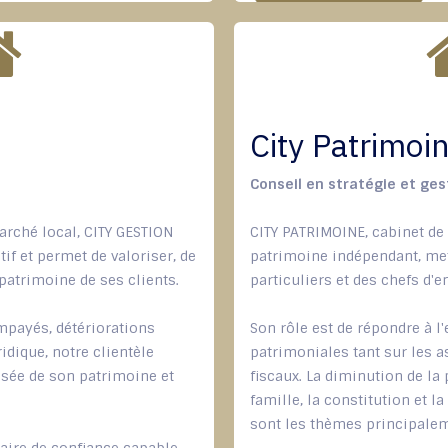
City Patrimoi
Conseil en stratégie et ge
rché local, CITY GESTION
CITY PATRIMOINE, cabinet de
if et permet de valoriser, de
patrimoine indépendant, met
 patrimoine de ses clients.
particuliers et des chefs d'e
mpayés, détériorations
Son rôle est de répondre à 
idique, notre clientèle
patrimoniales tant sur les as
isée de son patrimoine et
fiscaux. La diminution de la p
famille, la constitution et 
sont les thèmes principale