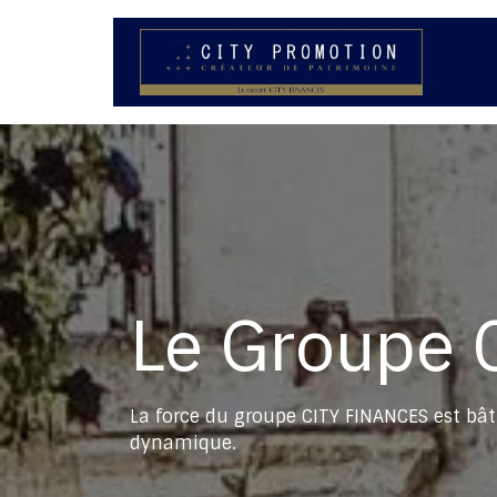
Se rendre au contenu
N
Le Groupe C
La force du groupe CITY FINANCES est bâti
dynamique.