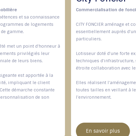
obilière
Commercialisation de fonci
étences et sa connaissance
programmes de logements
CITY FONCIER aménage et co
ut de gamme.
essentiellement auprès d'un
particuliers.
été met un point d'honneur à
cements privilégiés leur
Lotisseur doté d'une forte 
niale de leurs biens.
techniques d'infrastructure, 
étroite collaboration avec le
xigeante est apportée à la
té, impliquant le client
Elles réalisent l'aménageme
. Cette démarche constante
toutes tailles en veillant à 
 personnalisation de son
l'environnement.
En savoir plus