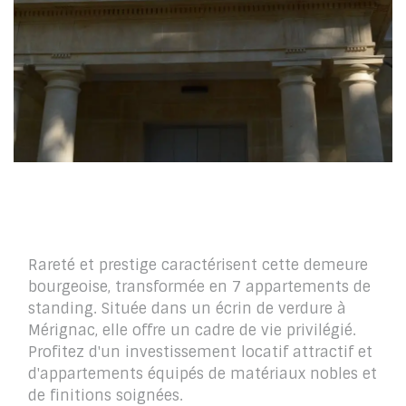
La Demeure Eyquem
Rareté et prestige caractérisent cette demeure
bourgeoise, transformée en 7 appartements de
standing. Située dans un écrin de verdure à
Mérignac, elle offre un cadre de vie privilégié.
Profitez d'un investissement locatif attractif et
d'appartements équipés de matériaux nobles et
de finitions soignées.