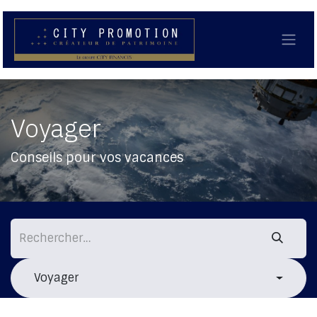
Se rendre au contenu
Voyager
Conseils pour vos vacances
Voyager