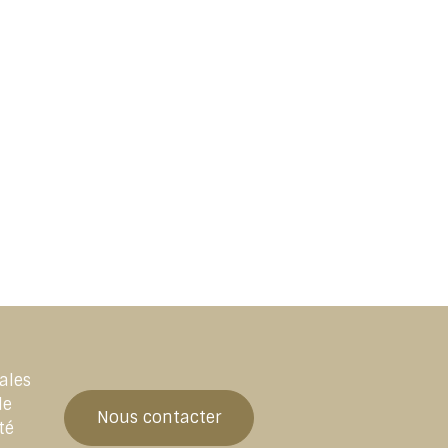
ales
de
Nous contacter
té