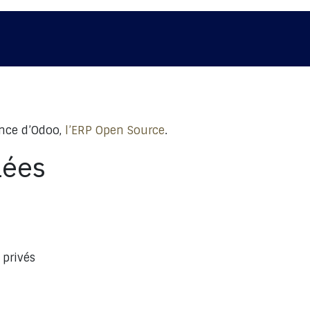
os programmes
Nos réalisations
La société
ance d’Odoo,
l’ERP Open Source
.
lées
 privés